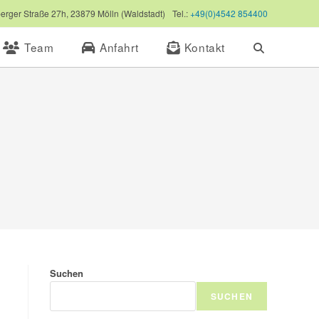
erger Straße 27h, 23879 Mölln (Waldstadt)
Tel.:
+49(0)4542 854400
Team
Anfahrt
Kontakt
Website-
Suche
umschalten
Suchen
SUCHEN