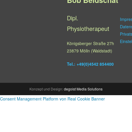
Dipl.
Impre
Daten
Physiotherapeut
Privat
Einste
Königsberger Straße 27h
23879 Mölln (Waldstadt)
Tel.: +49(0)4542 854400
Konzept und Design:
degoist Media Solutions
Consent Management Platform von Real Cookie Banner