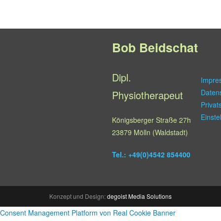
Bob Beidschat
Dipl.
Impre
Daten
Physiotherapeut
Privat
Einste
Königsberger Straße 27h
23879 Mölln (Waldstadt)
Tel.: +49(0)4542 854400
Konzept und Design:
degoist Media Solutions
Consent Management Platform von Real Cookie Banner